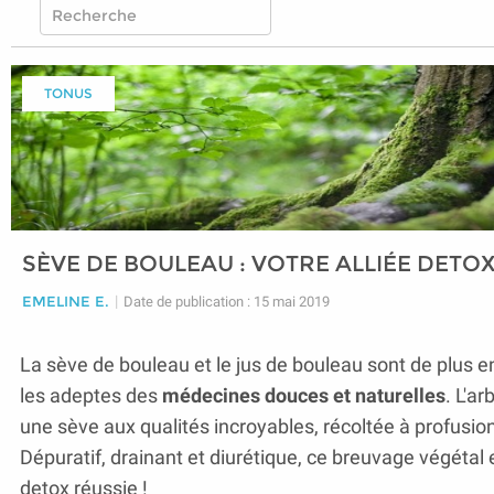
TONUS
SÈVE DE BOULEAU : VOTRE ALLIÉE DETO
EMELINE E.
|
Date de publication : 15 mai 2019
La sève de bouleau et le jus de bouleau sont de plus en
les adeptes des
médecines douces et naturelles
. L'a
une sève aux qualités incroyables, récoltée à profusion
Dépuratif, drainant et diurétique, ce breuvage végétal es
detox réussie !