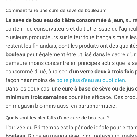
Comment faire une cure de sève de bouleau ?
La sève de bouleau doit être consommée à jeun
, au r
contenir de conservateurs et doit être issue de l'agricul
plusieurs producteurs sur le territoire français mais l
restent les finlandais, dont les produits ont des quali
bouleau
peut également être utilisé dans le cadre d'u
demeure moins concentré en principes actifs que la sè
consommé dilué, à raison d'
un verre deux à trois fois 
façon néanmoins de
boire plus d'eau au quotidien
.
Dans les deux cas,
une cure à base de sève ou de jus 
minimum trois semaines
pour être efficace. Ces prod
en magasin bio mais aussi en parapharmacie.
Quels sont les bienfaits d'une cure de bouleau ?
L'arrivée du Printemps est la période idéale pour ent
bouleau
. Riche en manganèse, zinc, potassium, mais 