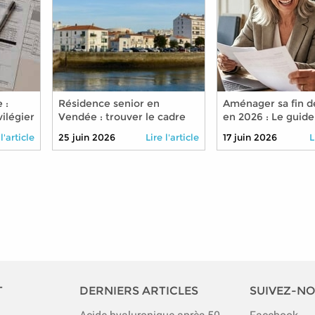
 :
Résidence senior en
Aménager sa fin de
ilégier
Vendée : trouver le cadre
en 2026 : Le guide
aite en
idéal pour bien vieillir
réduire son temps
 l'article
25 juin 2026
Lire l'article
17 juin 2026
L
travail sans pénali
retraite
T
DERNIERS ARTICLES
SUIVEZ-N