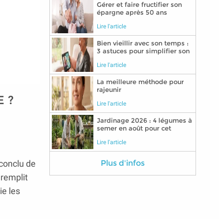
Gérer et faire fructifier son
épargne après 50 ans
Lire l'article
Bien vieillir avec son temps :
3 astuces pour simplifier son
quotidien grâce aux
Lire l'article
nouvelles technologies
La meilleure méthode pour
rajeunir
 ?
Lire l'article
Jardinage 2026 : 4 légumes à
semer en août pour cet
automne
Lire l'article
 conclu de
Plus d'infos
 remplit
ie les