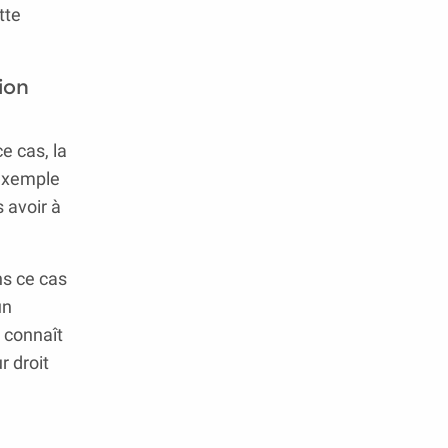
tte
ion
e cas, la
 exemple
 avoir à
ns ce cas
un
y connaît
r droit