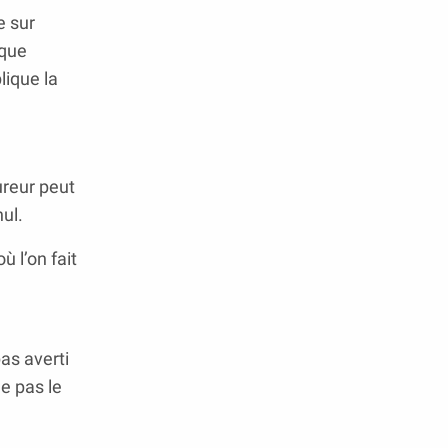
e sur
sque
lique la
ureur peut
nul.
ù l’on fait
as averti
ne pas le