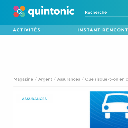
ACTIVITÉS
INSTANT RENCON
Magazine
Argent
Assurances
Que risque-t-on en c
ASSURANCES