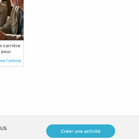
 carrière
 pour
 de
ire l'article
ser sa
OUS
Créer une activité