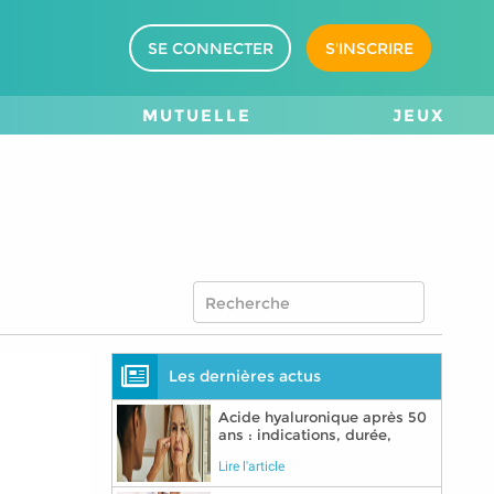
SE CONNECTER
S'INSCRIRE
M
MUTUELLE
JEUX
Les dernières actus
Acide hyaluronique après 50
ans : indications, durée,
précautions
Lire l'article