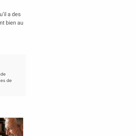
’il a des
nt bien au
 de
nes de