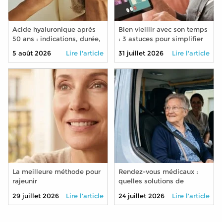
Acide hyaluronique après
Bien vieillir avec son temps
50 ans : indications, durée,
: 3 astuces pour simplifier
précautions
son quotidien grâce aux
5 août 2026
Lire l'article
31 juillet 2026
Lire l'article
nouvelles technologies
La meilleure méthode pour
Rendez-vous médicaux :
rajeunir
quelles solutions de
transport pour les seniors
29 juillet 2026
Lire l'article
24 juillet 2026
Lire l'article
qui ne conduisent plus ?