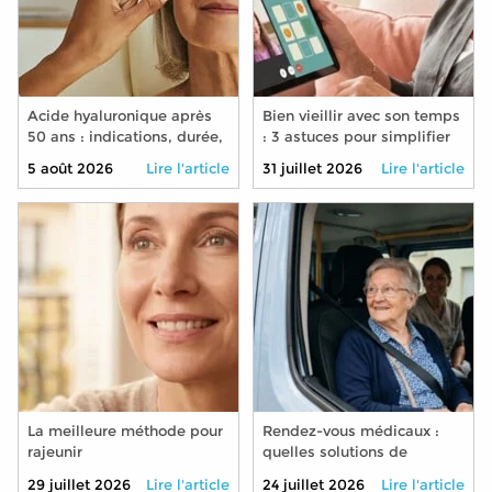
Acide hyaluronique après
Bien vieillir avec son temps
50 ans : indications, durée,
: 3 astuces pour simplifier
précautions
son quotidien grâce aux
5 août 2026
Lire l'article
31 juillet 2026
Lire l'article
nouvelles technologies
La meilleure méthode pour
Rendez-vous médicaux :
rajeunir
quelles solutions de
transport pour les seniors
29 juillet 2026
Lire l'article
24 juillet 2026
Lire l'article