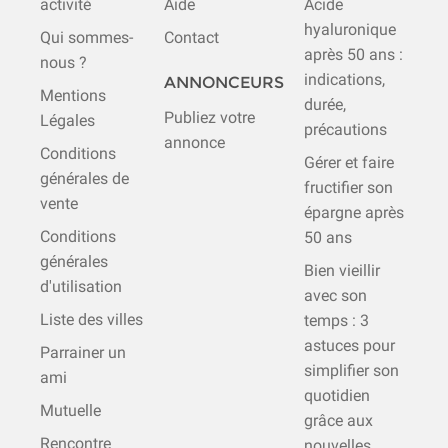
activité
Aide
Acide
hyaluronique
Qui sommes-
Contact
après 50 ans :
nous ?
indications,
ANNONCEURS
Mentions
durée,
Publiez votre
Légales
précautions
annonce
Conditions
Gérer et faire
générales de
fructifier son
vente
épargne après
Conditions
50 ans
générales
Bien vieillir
d'utilisation
avec son
Liste des villes
temps : 3
astuces pour
Parrainer un
simplifier son
ami
quotidien
Mutuelle
grâce aux
Rencontre
nouvelles