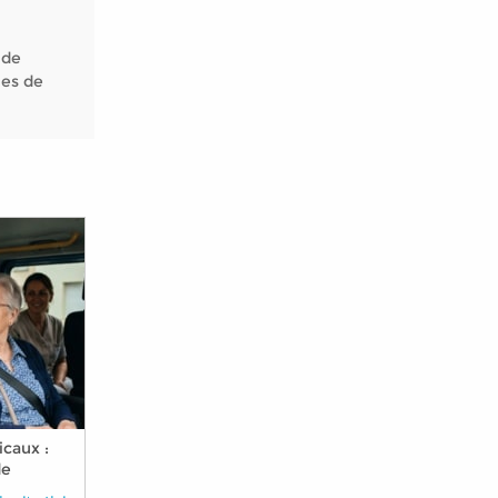
 de
nes de
caux :
de
 seniors