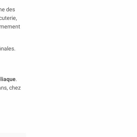
me des
cuterie,
trêmement
inales.
liaque
.
ans, chez