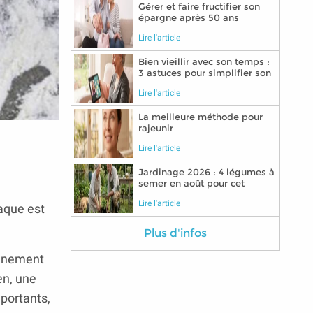
Gérer et faire fructifier son
épargne après 50 ans
Lire l'article
Bien vieillir avec son temps :
3 astuces pour simplifier son
quotidien grâce aux
Lire l'article
nouvelles technologies
La meilleure méthode pour
rajeunir
Lire l'article
Jardinage 2026 : 4 légumes à
semer en août pour cet
automne
Lire l'article
aque est
Plus d'infos
onnement
en, une
portants,