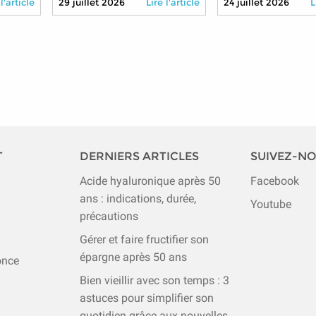
 l'article
29 juillet 2026
Lire l'article
24 juillet 2026
L
es
qui ne conduisent 
T
DERNIERS ARTICLES
SUIVEZ-N
Acide hyaluronique après 50
Facebook
ans : indications, durée,
Youtube
précautions
Gérer et faire fructifier son
épargne après 50 ans
once
Bien vieillir avec son temps : 3
astuces pour simplifier son
quotidien grâce aux nouvelles