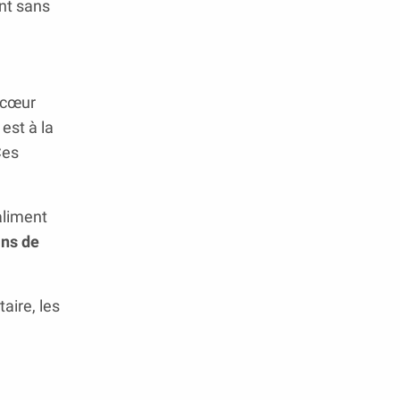
ent sans
 cœur
est à la
Ces
aliment
ns de
aire, les