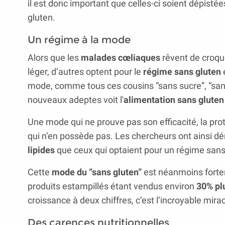
il est donc important que celles-ci soient dépist
gluten.
Un régime à la mode
Alors que les
malades cœliaques
rêvent de croque
léger, d’autres optent pour le
régime sans gluten
e
mode, comme tous ces cousins “sans sucre”, “sans 
nouveaux adeptes voit l'
alimentation sans gluten
Une mode qui ne prouve pas son efficacité, la pro
qui n’en possède pas. Les chercheurs ont ainsi 
lipides
que ceux qui optaient pour un régime sans
Cette
mode du “sans gluten”
est néanmoins fortem
produits estampillés étant vendus environ
30% pl
croissance à deux chiffres, c’est l’incroyable mira
Des carences nutritionnelles