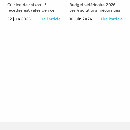
Cuisine de saison : 3
Budget vétérinaire 2026 :
recettes estivales de nos
Les 4 solutions méconnues
grands-mères à
pour soigner son animal à
22 juin 2026
Lire l'article
16 juin 2026
Lire l'article
transmettre à vos petits-
moindre coût
enfants cet été 2026