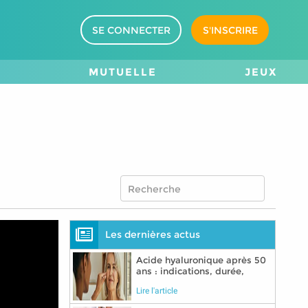
SE CONNECTER
S'INSCRIRE
M
MUTUELLE
JEUX
Les dernières actus
Acide hyaluronique après 50
ans : indications, durée,
précautions
Lire l'article