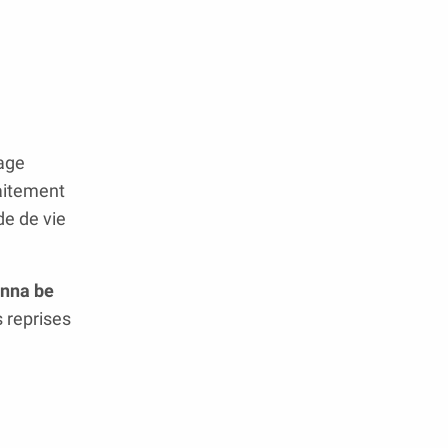
mage
faitement
de de vie
anna be
s reprises