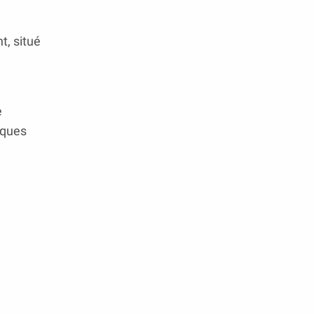
t, situé
e
lques