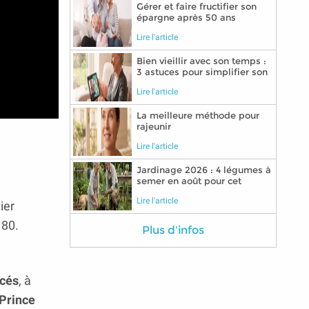
Gérer et faire fructifier son
épargne après 50 ans
Lire l'article
Bien vieillir avec son temps :
3 astuces pour simplifier son
quotidien grâce aux
Lire l'article
nouvelles technologies
La meilleure méthode pour
rajeunir
Lire l'article
Jardinage 2026 : 4 légumes à
semer en août pour cet
automne
Lire l'article
ier
 80.
Plus d'infos
acés
, à
 Prince