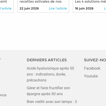
teint
recettes estivales de nos
Les 4 solutions m
grands-mères à
pour soigner son a
 l'article
22 juin 2026
Lire l'article
16 juin 2026
L
transmettre à vos petits-
moindre coût
enfants cet été 2026
T
DERNIERS ARTICLES
SUIVEZ-N
Acide hyaluronique après 50
Facebook
ans : indications, durée,
Youtube
précautions
Gérer et faire fructifier son
épargne après 50 ans
once
Bien vieillir avec son temps : 3