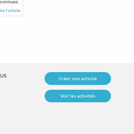
éconnues
nimal à
ire l'article
OUS
Créer une activité
Voir les activités