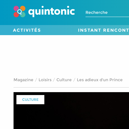
ACTIVITÉS
INSTANT RENCON
Magazine
Loisirs
Culture
Les adieux d'un Prince
CULTURE