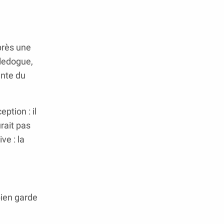
près une
uledogue,
ente du
ption : il
urait pas
ve : la
bien garde