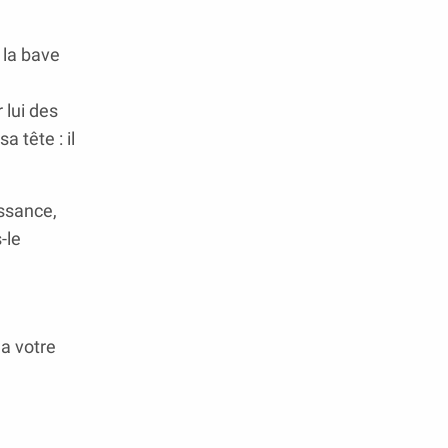
 la bave
 lui des
 tête : il
issance,
-le
la votre