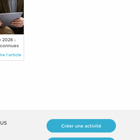
 2026 :
éconnues
nimal à
ire l'article
OUS
Créer une activité