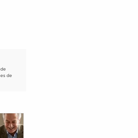
 de
nes de