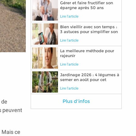
Gérer et faire fructifier son
épargne après 50 ans
Lire l'article
Bien vieillir avec son temps :
3 astuces pour simplifier son
quotidien grâce aux
Lire l'article
nouvelles technologies
La meilleure méthode pour
rajeunir
Lire l'article
Jardinage 2026 : 4 légumes à
semer en août pour cet
automne
Lire l'article
 de
Plus d'infos
ls peuvent
. Mais ce