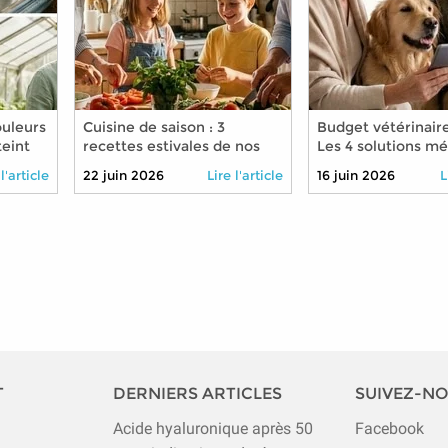
ouleurs
Cuisine de saison : 3
Budget vétérinaire
teint
recettes estivales de nos
Les 4 solutions m
grands-mères à
pour soigner son a
 l'article
22 juin 2026
Lire l'article
16 juin 2026
L
transmettre à vos petits-
moindre coût
enfants cet été 2026
T
DERNIERS ARTICLES
SUIVEZ-N
Acide hyaluronique après 50
Facebook