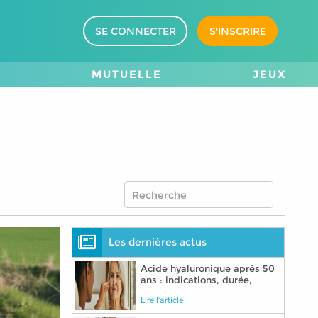
SE CONNECTER
S'INSCRIRE
M
MUTUELLE
JEUX
Les dernières actus
Acide hyaluronique après 50
ans : indications, durée,
précautions
Lire l'article