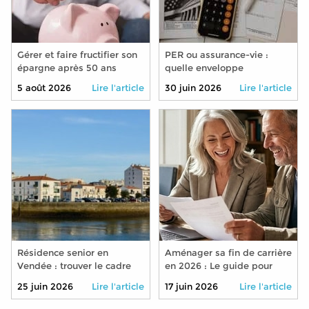
Gérer et faire fructifier son
PER ou assurance-vie :
épargne après 50 ans
quelle enveloppe
privilégier pour préparer sa
5 août 2026
Lire l'article
30 juin 2026
Lire l'article
retraite en 2026 ?
Résidence senior en
Aménager sa fin de carrière
Vendée : trouver le cadre
en 2026 : Le guide pour
idéal pour bien vieillir
réduire son temps de
25 juin 2026
Lire l'article
17 juin 2026
Lire l'article
travail sans pénaliser sa
retraite