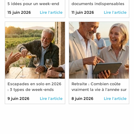
5 idées pour un week-end
documents indispensables
riche en découvertes sans
pour voyager avec vos
15 juin 2026
Lire l'article
11 juin 2026
Lire l'article
entamer sa retraite
petits-enfants l'esprit
tranquille
Escapades en solo en 2026
Retraite : Combien coûte
: 3 types de week-ends
vraiment la vie à l'année sur
organisés pour faire de
un paquebot en 2026 ?
9 juin 2026
Lire l'article
8 juin 2026
Lire l'article
nouvelles rencontres après
50 ans