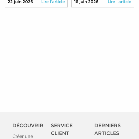
22 juin 2026
Lire l'article
16 juin 2026
Lire l'article
transmettre à vos petits-
moindre coût
enfants cet été 2026
DÉCOUVRIR
SERVICE
DERNIERS
CLIENT
ARTICLES
Créer une