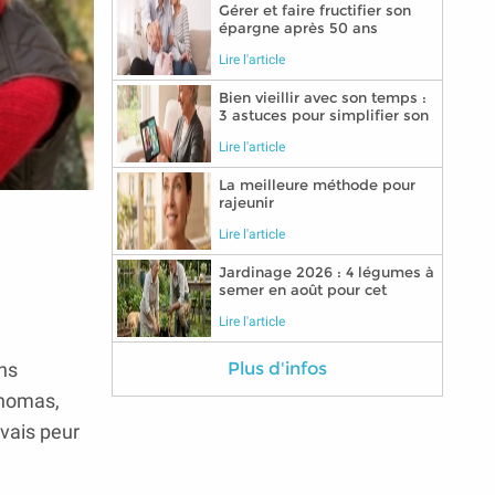
Gérer et faire fructifier son
épargne après 50 ans
Lire l'article
Bien vieillir avec son temps :
3 astuces pour simplifier son
quotidien grâce aux
Lire l'article
nouvelles technologies
La meilleure méthode pour
rajeunir
Lire l'article
Jardinage 2026 : 4 légumes à
semer en août pour cet
automne
Lire l'article
ans
Plus d'infos
Thomas,
vais peur