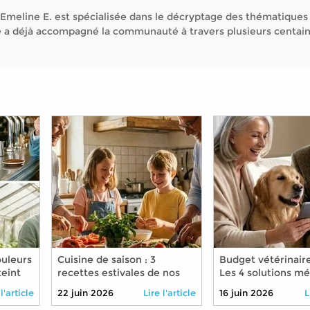
Emeline E. est spécialisée dans le décryptage des thématiques
Elle a déjà accompagné la communauté à travers plusieurs centai
ouleurs
Cuisine de saison : 3
Budget vétérinaire
teint
recettes estivales de nos
Les 4 solutions m
grands-mères à
pour soigner son a
 l'article
22 juin 2026
Lire l'article
16 juin 2026
L
transmettre à vos petits-
moindre coût