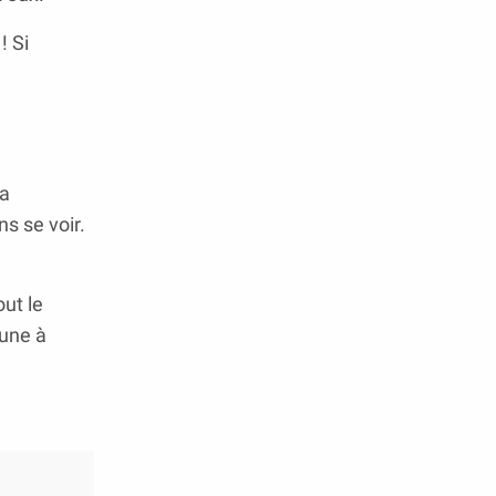
! Si
la
ns se voir.
ut le
 une à