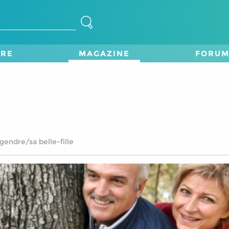
TRE
MAGAZINE
FORU
gendre/sa belle-fille