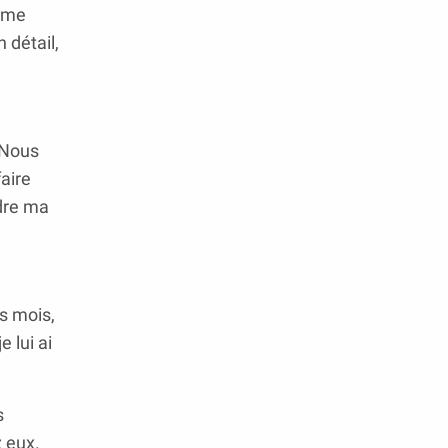
même
 détail,
 Nous
aire
rdre ma
s mois,
 lui ai
s
z eux.