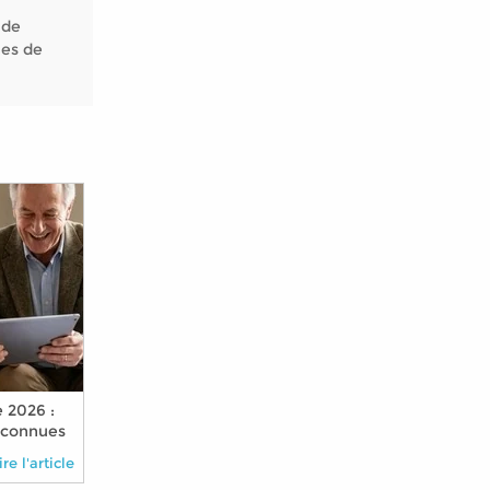
 de
nes de
 2026 :
éconnues
nimal à
ire l'article