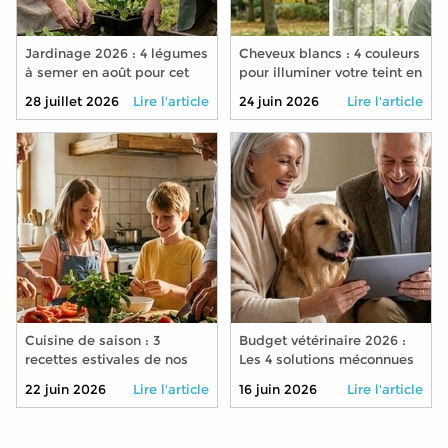
Jardinage 2026 : 4 légumes
Cheveux blancs : 4 couleurs
à semer en août pour cet
pour illuminer votre teint en
automne
2026
28 juillet 2026
Lire l'article
24 juin 2026
Lire l'article
Cuisine de saison : 3
Budget vétérinaire 2026 :
recettes estivales de nos
Les 4 solutions méconnues
grands-mères à
pour soigner son animal à
22 juin 2026
Lire l'article
16 juin 2026
Lire l'article
transmettre à vos petits-
moindre coût
enfants cet été 2026