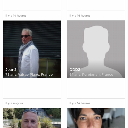
il y a 14 heures
il y a 16 heures
Jean2
DDD2
75 ans
,
Valras-Plage, France
64 ans
,
Perpignan, France
il y a un jour
il y a 14 heures