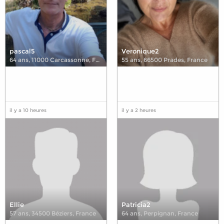
pascal5
Veronique2
64 ans
,
11000 Carcassonne, France
55 ans
,
66500 Prades, France
il y a 10 heures
il y a 2 heures
Ellie
Patricia2
57 ans
,
34500 Béziers, France
64 ans
,
Perpignan, France