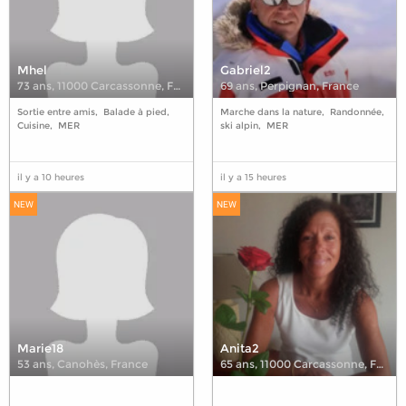
Mhel
Gabriel2
73 ans
,
11000 Carcassonne, France
69 ans
,
Perpignan, France
Sortie entre amis
Balade à pied
Marche dans la nature
Randonnée
Cuisine
MER
ski alpin
MER
il y a 10 heures
il y a 15 heures
NEW
NEW
Marie18
Anita2
53 ans
,
Canohès, France
65 ans
,
11000 Carcassonne, France