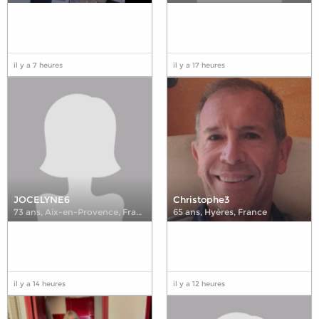
il y a 7 heures
il y a 17 heures
JOCELYNE6
Christophe3
73 ans
,
Aix-en-Provence, France
65 ans
,
Hyères, France
il y a 14 heures
il y a 12 heures