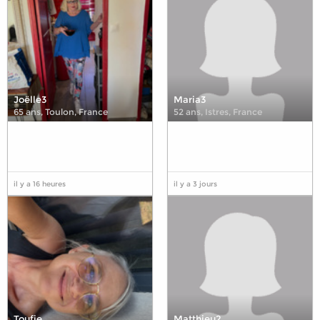
Joëlle3
Maria3
65 ans
,
Toulon, France
52 ans
,
Istres, France
il y a 16 heures
il y a 3 jours
Toufie
Matthieu2