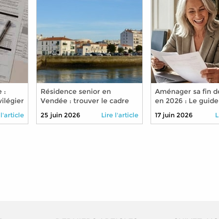
 :
Résidence senior en
Aménager sa fin de
ilégier
Vendée : trouver le cadre
en 2026 : Le guide
aite en
idéal pour bien vieillir
réduire son temps
 l'article
25 juin 2026
Lire l'article
17 juin 2026
L
travail sans pénali
retraite