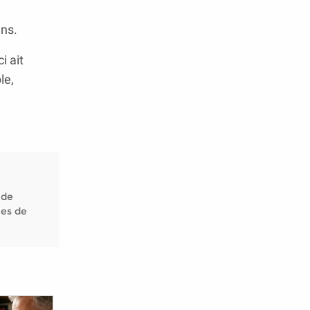
ans.
i ait
le,
 de
nes de