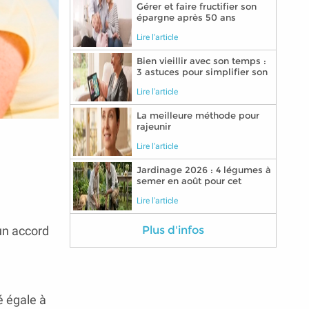
Gérer et faire fructifier son
épargne après 50 ans
Lire l'article
Bien vieillir avec son temps :
3 astuces pour simplifier son
quotidien grâce aux
Lire l'article
nouvelles technologies
La meilleure méthode pour
rajeunir
Lire l'article
Jardinage 2026 : 4 légumes à
semer en août pour cet
automne
Lire l'article
 un accord
Plus d'infos
é égale à