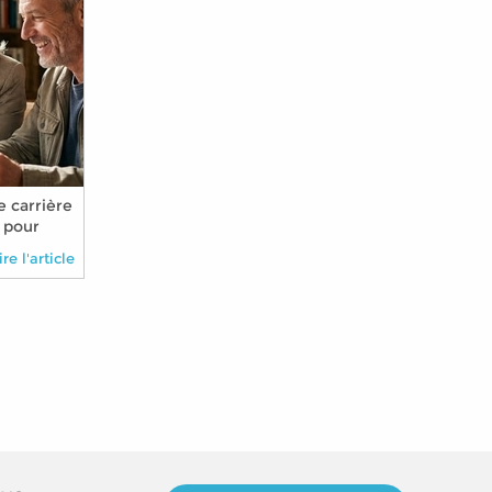
 carrière
 pour
 de
ire l'article
ser sa