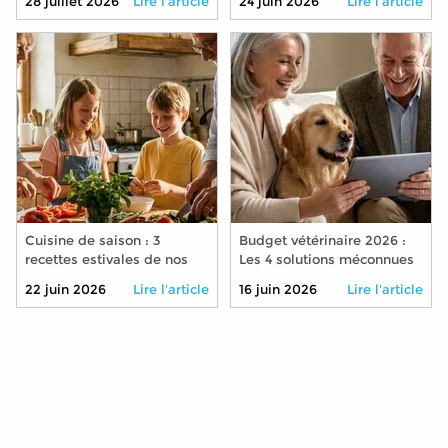
28 juillet 2026
Lire l'article
24 juin 2026
Lire l'article
Cuisine de saison : 3
Budget vétérinaire 2026 :
recettes estivales de nos
Les 4 solutions méconnues
grands-mères à
pour soigner son animal à
22 juin 2026
Lire l'article
16 juin 2026
Lire l'article
transmettre à vos petits-
moindre coût
enfants cet été 2026