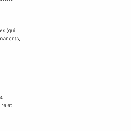
es (qui
rmanents,
s.
ire et