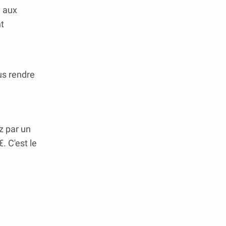
e aux
t
us rendre
z par un
. C'est le