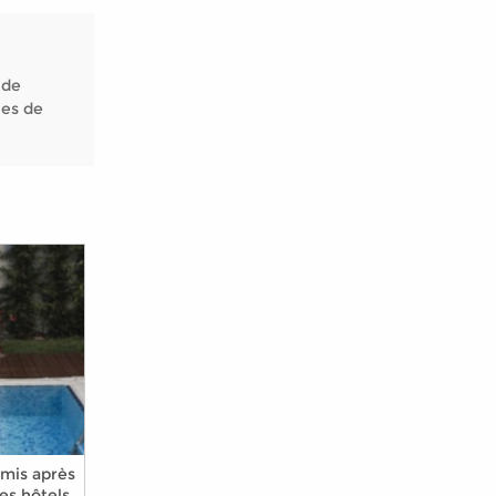
 de
nes de
amis après
les hôtels