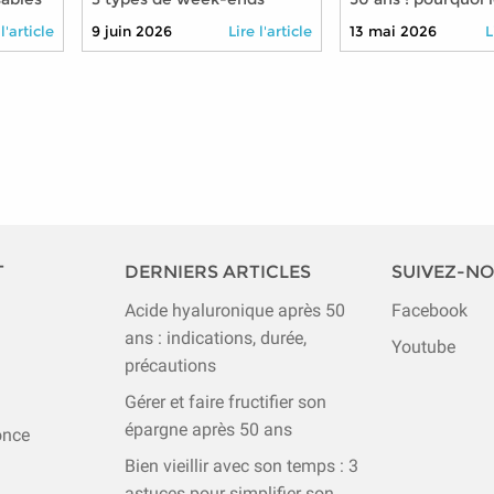
os
organisés pour faire de
avec piscine font t
 l'article
9 juin 2026
Lire l'article
13 mai 2026
L
t
nouvelles rencontres après
différence
50 ans
T
DERNIERS ARTICLES
SUIVEZ-N
Acide hyaluronique après 50
Facebook
ans : indications, durée,
Youtube
précautions
Gérer et faire fructifier son
épargne après 50 ans
once
Bien vieillir avec son temps : 3
astuces pour simplifier son