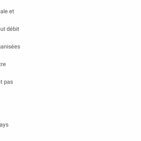
ale et
aut débit
rganisées
tre
nt pas
pays