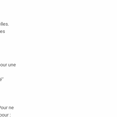
lles.
des
pour une
é"
Pour ne
pour :