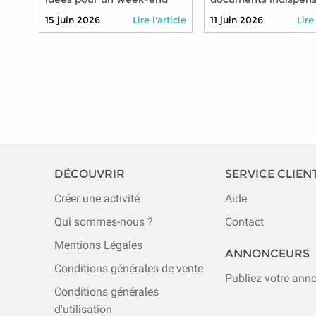
riche en découvertes sans
pour voyager avec v
15 juin 2026
Lire l'article
11 juin 2026
Lire
entamer sa retraite
petits-enfants l'espri
tranquille
DÉCOUVRIR
SERVICE CLIEN
Créer une activité
Aide
Qui sommes-nous ?
Contact
Mentions Légales
ANNONCEURS
Conditions générales de vente
Publiez votre ann
Conditions générales
d'utilisation