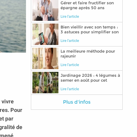
Gérer et faire fructifier son
épargne après 50 ans
Lire l'article
Bien vieillir avec son temps :
3 astuces pour simplifier son
quotidien grâce aux
Lire l'article
nouvelles technologies
La meilleure méthode pour
rajeunir
Lire l'article
Jardinage 2026 : 4 légumes à
semer en août pour cet
automne
Lire l'article
 vivre
Plus d'infos
ires. Pour
et par
gralité de
a mené